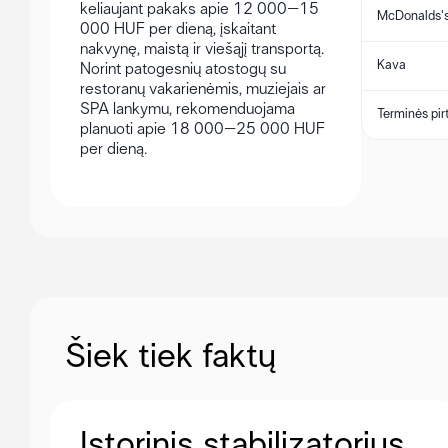
keliaujant pakaks apie 12 000–15
McDonalds's
000 HUF per dieną, įskaitant
nakvynę, maistą ir viešąjį transportą.
Kava
Norint patogesnių atostogų su
restoranų vakarienėmis, muziejais ar
SPA lankymu, rekomenduojama
Terminės pir
planuoti apie 18 000–25 000 HUF
per dieną.
Šiek tiek faktų
Istorinis stabilizatorius