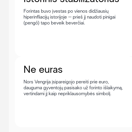
Forintas buvo įvestas po vienos didžiausių
hiperinfliacijų istorijoje – prieš jį naudoti pinigai
(pengő) tapo beveik beverčiai.
Ne euras
Nors Vengrija įsipareigojo pereiti prie euro,
dauguma gyventojų pasisako už forinto išlaikymą,
vertindami jį kaip nepriklausomybės simbolį.