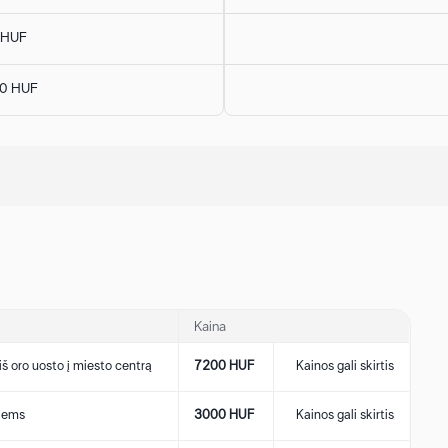
 HUF
00 HUF
Kaina
iš oro uosto į miesto centrą
7200 HUF
Kainos gali skirtis
viems
3000 HUF
Kainos gali skirtis