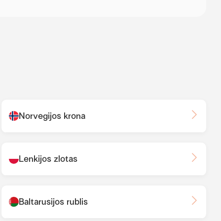
Norvegijos krona
Lenkijos zlotas
Baltarusijos rublis