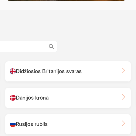
Didžiosios Britanijos svaras
Danijos krona
Rusijos rublis