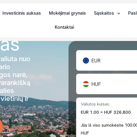
Investicinis auksas
Mokėjimai grynais
Sąskaitos
Pasl
Kontaktai
tas
valiuta nuo
EUR
ario
ngos narė,
avarankišką
HUF
alies
ietinių ir
Valiutos kursas:
EUR 1.00 = HUF 326.800
Jūs iš viso sumokėsite 100.0
HUF