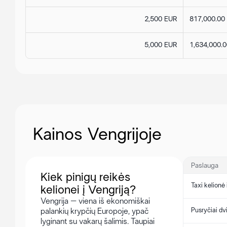
2,500 EUR
817,000.00
5,000 EUR
1,634,000.
Kainos Vengrijoje
Paslauga
Kiek pinigų reikės
Taxi kelionė 
kelionei į Vengriją?
Vengrija – viena iš ekonomiškai
Pusryčiai d
palankių krypčių Europoje, ypač
lyginant su vakarų šalimis. Taupiai