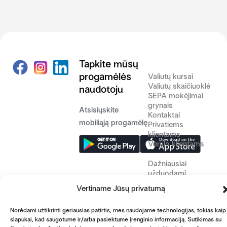
Facebook
Instagram
LinkedIn
Tapkite mūsų
Logo
Icon
progamėlės
Valiutų kursai
Valiutų skaičiuoklė
naudotoju
Icon
SEPA mokėjimai
grynais
Atsisiųskite
Kontaktai
mobiliąją progamėlę
Privatiems
klientams
Verslo klientams
Dažniausiai
užduodami
klausimai
Vertiname Jūsų privatumą
Western Union
pinigų perlaidos
Norėdami užtikrinti geriausias patirtis, mes naudojame technologijas, tokias kaip
Paslaugų įkainiai
slapukai, kad saugotume ir/arba pasiektume įrenginio informaciją. Sutikimas su
Apie mus