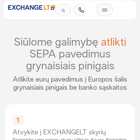
Skip
to
content
Investicinis auksas
SEPA mokėjimai grynais
Paslaugų įkainiai
Privatiems klientams
Verslo klientams
Western Union pinigų perlaidos
Dažniausiai užduodami klausimai
Siūlome galimybę
atlikti
SEPA pavedimus
grynaisiais pinigais
Atlikite eurų pavedimus į Europos šalis
grynaisiais pinigais be banko sąskaitos
Atvykite į EXCHANGELT skyrių