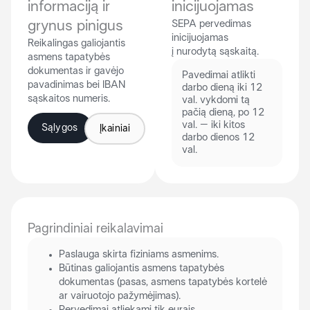
informaciją ir
inicijuojamas
grynus pinigus
SEPA pervedimas
inicijuojamas
Reikalingas galiojantis
į nurodytą sąskaitą.
asmens tapatybės
dokumentas ir gavėjo
Pavedimai atlikti
pavadinimas bei IBAN
darbo dieną iki 12
sąskaitos numeris.
val. vykdomi tą
pačią dieną, po 12
val. – iki kitos
Sąlygos
Įkainiai
darbo dienos 12
val.
Pagrindiniai reikalavimai
Paslauga skirta fiziniams asmenims.
Būtinas galiojantis asmens tapatybės
dokumentas (pasas, asmens tapatybės kortelė
ar vairuotojo pažymėjimas).