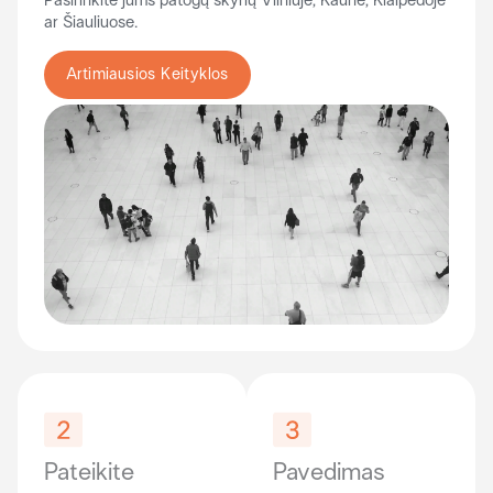
Pasirinkite jums patogų skyrių Vilniuje, Kaune, Klaipėdoje
ar Šiauliuose.
Artimiausios Keityklos
Pateikite
Pavedimas