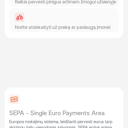
Reikia pervesti pinigus artimam žmogui užsienyje
Norite atsiskaityti už prekę ar paslaugą įmonei
SEPA - Single Euro Payments Area
Europos mokėjimų sistema, leidžianti pervesti eurus tarp
skirtingų šalių vienodomis sąlygomis. SEPA erdvė apima