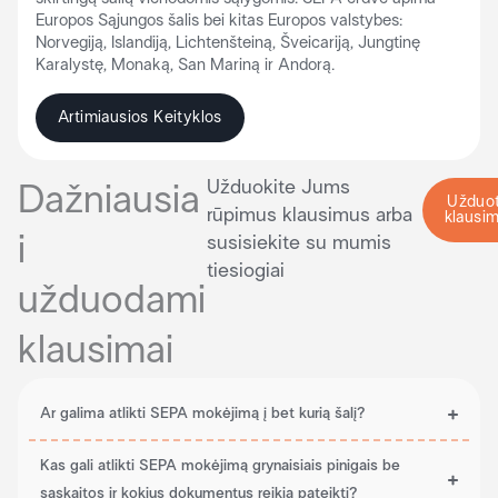
Europos Sąjungos šalis bei kitas Europos valstybes:
Norvegiją, Islandiją, Lichtenšteiną, Šveicariją, Jungtinę
Karalystę, Monaką, San Mariną ir Andorą.
Artimiausios Keityklos
Užduokite Jums
Dažniausia
Užduot
rūpimus klausimus arba
klausi
i
susisiekite su mumis
tiesiogiai
užduodami
klausimai
Ar galima atlikti SEPA mokėjimą į bet kurią šalį?
Kas gali atlikti SEPA mokėjimą grynaisiais pinigais be
sąskaitos ir kokius dokumentus reikia pateikti?