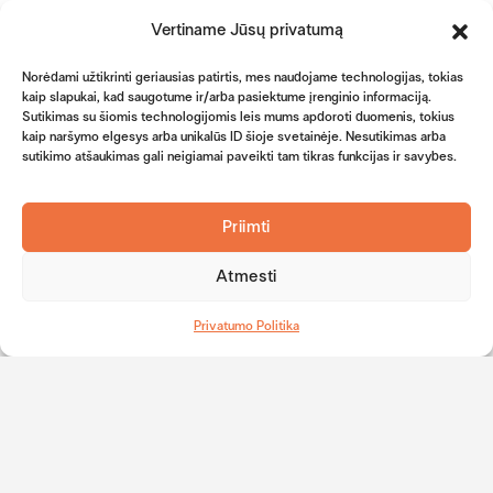
Facebook
Instagram
LinkedIn
Tapkite mūsų
Vertiname Jūsų privatumą
Logo
Icon
progamėlės
Valiutų kursai
Valiutų skaičiuoklė
naudotoju
Norėdami užtikrinti geriausias patirtis, mes naudojame technologijas, tokias
Icon
SEPA mokėjimai
kaip slapukai, kad saugotume ir/arba pasiektume įrenginio informaciją.
grynais
Sutikimas su šiomis technologijomis leis mums apdoroti duomenis, tokius
Atsisiųskite
Kontaktai
kaip naršymo elgesys arba unikalūs ID šioje svetainėje. Nesutikimas arba
mobiliąją progamėlę
Privatiems
sutikimo atšaukimas gali neigiamai paveikti tam tikras funkcijas ir savybes.
klientams
Verslo klientams
Priimti
Dažniausiai
užduodami
Atmesti
klausimai
Western Union
pinigų perlaidos
Privatumo Politika
Paslaugų įkainiai
Apie mus
Dovanų idėjos
Naujienos