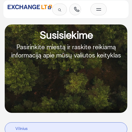
Skip
to
content
Investicinis auksas
SEPA mokėjimai grynais
Paslaugų įkainiai
Privatiems klientams
Verslo klientams
Western Union pinigų perlaidos
Dažniausiai užduodami klausimai
Susisiekime
Pasirinkite miestą ir raskite reikiamą
informaciją apie mūsų valiutos keityklas
Vilnius