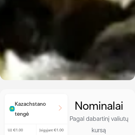
Nominalai
Kazachstano
tengė
Pagal dabartinį valiutų
kursą
Už €1.00
Įsigyjant €1.00