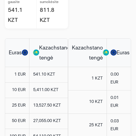
gausite
sumokėsite
541.1
811.8
KZT
KZT
Kazachstano
Kazachstano
Euras
Euras
tengė
tengė
1 EUR
541.10 KZT
0.00
1 KZT
EUR
10 EUR
5,411.00 KZT
0.01
10 KZT
25 EUR
13,527.50 KZT
EUR
50 EUR
27,055.00 KZT
0.03
25 KZT
EUR