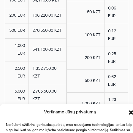
100 EUR
54,110.00 KZT
0.06
50 KZT
200 EUR
108,220.00 KZT
EUR
500 EUR
270,550.00 KZT
0.12
100 KZT
EUR
1,000
541,100.00 KZT
EUR
0.25
200 KZT
EUR
2,500
1,352,750.00
EUR
KZT
0.62
500 KZT
EUR
5,000
2,705,500.00
EUR
KZT
1.23
1,000 KZT
EUR
Vertiname Jūsų privatumą
3.08
Norėdami užtikrinti geriausias patirtis, mes naudojame technologijas, tokias kaip
2,500 KZT
EUR
slapukai, kad saugotume ir/arba pasiektume įrenginio informaciją. Sutikimas su