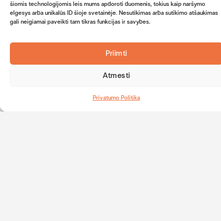
šiomis technologijomis leis mums apdoroti duomenis, tokius kaip naršymo
elgesys arba unikalūs ID šioje svetainėje. Nesutikimas arba sutikimo atšaukimas
6.16
gali neigiamai paveikti tam tikras funkcijas ir savybes.
5,000 KZT
EUR
Priimti
Atmesti
Privatumo Politika
Kainos Kazachstane
Paslauga
Kaina
Kiek
Taxi kelionė
pinigų
Kainos
3000
iš oro uosto į
gali
reikės
KZT
miesto
skirtis
kelionei į
centrą
Kazachstaną?