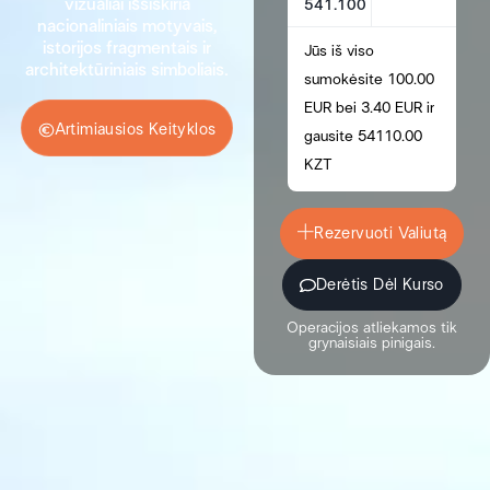
vizualiai išsiskiria
541.100
nacionaliniais motyvais,
istorijos fragmentais ir
Jūs iš viso
architektūriniais simboliais.
sumokėsite 100.00
EUR bei 3.40 EUR ir
Artimiausios Keityklos
gausite 54110.00
KZT
Rezervuoti Valiutą
Derėtis Dėl Kurso
Operacijos atliekamos tik
grynaisiais pinigais.