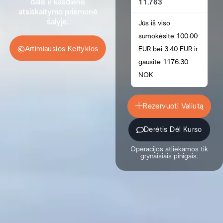
dalis ir kasdienė
11.763
atsiskaitymo priemonė
šalyje.
Jūs iš viso
sumokėsite 100.00
Artimiausios Keityklos
EUR bei 3.40 EUR ir
gausite 1176.30
NOK
Rezervuoti Valiutą
Derėtis Dėl Kurso
Operacijos atliekamos tik
grynaisiais pinigais.