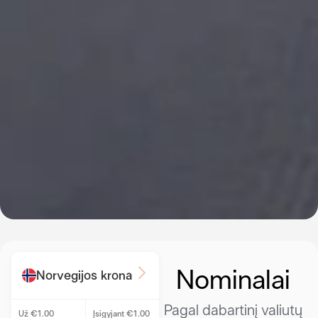
Nominalai
Norvegijos krona
Pagal dabartinį valiutų
Už €1.00
Įsigyjant €1.00