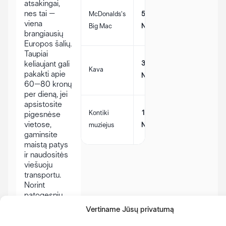
atsakingai,
Kainos
nes tai –
McDonalds's
51
gali
viena
Big Mac
NOK
skirtis
brangiausių
Europos šalių.
Taupiai
Kainos
keliaujant gali
38
Kava
gali
pakakti apie
NOK
skirtis
60–80 kronų
per dieną, jei
apsistosite
Kainos
Kontiki
140
pigesnėse
gali
vietose,
muziejus
NOK
skirtis
gaminsite
maistą patys
ir naudositės
viešuoju
transportu.
Norint
patogesnių
atostogų su
Vertiname Jūsų privatumą
restoranais,