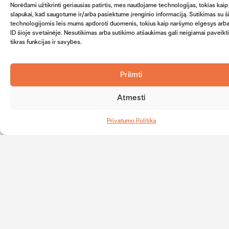
ekskursijomis
Norėdami užtikrinti geriausias patirtis, mes naudojame technologijas, tokias kaip
ir muziejais,
slapukai, kad saugotume ir/arba pasiektume įrenginio informaciją. Sutikimas su 
rekomenduojama
technologijomis leis mums apdoroti duomenis, tokius kaip naršymo elgesys arba
skirti apie
ID šioje svetainėje. Nesutikimas arba sutikimo atšaukimas gali neigiamai paveikt
150–250
tikras funkcijas ir savybes.
kronų per
dieną.
Priimti
Atmesti
Privatumo Politika
Šiek tiek faktų
Dalys
Dizainas