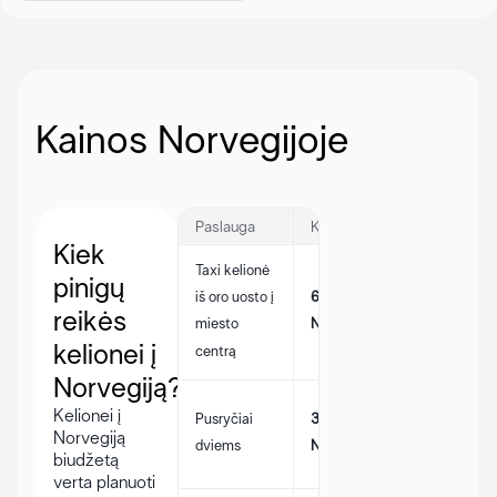
Kainos Norvegijoje
Paslauga
Kaina
Kiek
Taxi kelionė
pinigų
Kainos
650
iš oro uosto į
gali
reikės
NOK
miesto
skirtis
kelionei į
centrą
Norvegiją?
Kainos
Kelionei į
Pusryčiai
350
gali
Norvegiją
dviems
NOK
biudžetą
skirtis
verta planuoti