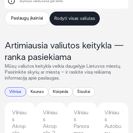
skyriuose valiutų kursai gali skirtis.
Paslaugų įkainiai
Rodyti visas valiutas
Artimiausia valiutos keitykla —
ranka pasiekiama
Mūsų valiutos keitykla veikia daugelyje Lietuvos miestų.
Pasirinkite skyrių ar miestą – ir raskite visą reikiamą
informaciją apie paslaugas.
Vilnius
Kaunas
Klaipėda
Šiauliai
Vilniau
Vilniau
Vilniau
Vilniau
s
s
s
s
Akrop
Akrop
Panora
Autobu