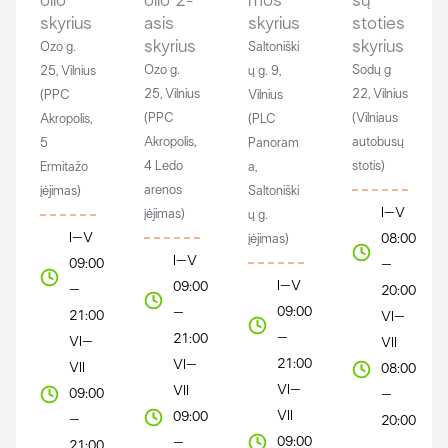
olio
olio 2-
mos
sų
skyrius​
asis
skyrius
stoties
skyrius
skyrius​
Ozo g.
Saltoniški
Ozo g.
Sodų g
25, Vilnius
ų g. 9,
25, Vilnius
22, Vilnius
(PPC
Vilnius
(PPC
(Vilniaus
Akropolis,
(PLC
Akropolis,
autobusų
5
Panoram
4 Ledo
stotis)
Ermitažo
a,
arenos
įėjimas)
Saltoniški
I–V
įėjimas)
ų g.
I–V
08:00
įėjimas)
I–V
09:00
–
I–V
09:00
–
20:00
09:00
–
21:00
VI–
–
21:00
VI–
VII
21:00
VI–
VII
08:00
VI–
VII
09:00
–
VII
09:00
–
20:00
09:00
–
21:00