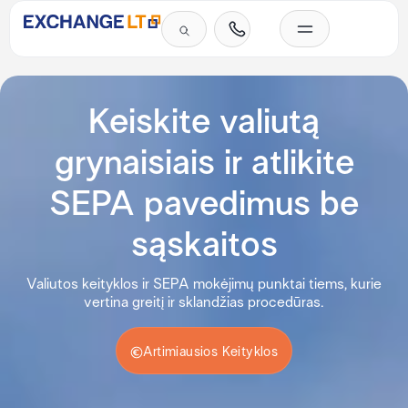
Skip
to
content
Investicinis auksas
SEPA mokėjimai grynais
Paslaugų įkainiai
Privatiems klientams
Verslo klientams
Western Union pinigų perlaidos
Dažniausiai užduodami klausimai
Keiskite valiutą
grynaisiais ir atlikite
SEPA pavedimus be
sąskaitos
Valiutos keityklos ir SEPA mokėjimų punktai tiems, kurie
vertina greitį ir sklandžias procedūras.
Artimiausios Keityklos