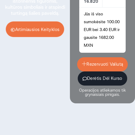
istorinėmis figūromis,
16.820
kultūros simboliais ir atspindi
turtingą šalies paveldą.
Jūs iš viso
sumokėsite 100.00
Artimiausios Keityklos
EUR bei 3.40 EUR ir
gausite 1682.00
MXN
Rezervuoti Valiutą
Derėtis Dėl Kurso
Operacijos atliekamos tik
grynaisiais pinigais.