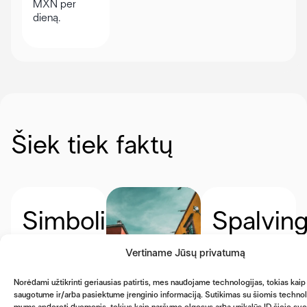
MXN per
dieną.
Šiek tiek faktų
Simbolis
Spalvin
Meksikos
Peso banknotai
Vertiname Jūsų privatumą
pesas
yra itin
žymimas
spalvingi ir
Norėdami užtikrinti geriausias patirtis, mes naudojame technologijas, tokias kaip
ženklu
$
, kaip ir
dekoruoti
saugotume ir/arba pasiektume įrenginio informaciją. Sutikimas su šiomis technol
JAV doleris –
žymiais