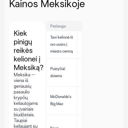
Kainos Meksikoje
Paslauga
Kaina
Kiek
Taxi kelionė iš
Kainos
pinigų
200
oro uosto į
gali
MXN
reikės
miesto centrą
skirtis
kelionei į
Kainos
Meksiką?
Pusryčiai
150
gali
Meksika –
dviems
MXN
skirtis
viena iš
geriausių
pasaulio
Kainos
McDonalds's
90
krypčių
gali
keliautojams
Big Mac
MXN
skirtis
su įvairiais
biudžetais.
Taupiai
Kainos
45
keliaujant su