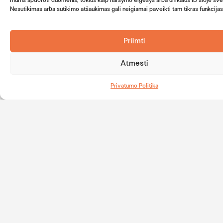
mums apdoroti duomenis, tokius kaip naršymo elgesys arba unikalūs ID šioje sve
tai dažnai
istorijos
Nesutikimas arba sutikimo atšaukimas gali neigiamai paveikti tam tikras funkcijas
sukelia painiavą
veikėjais – tarp
turistams,
jų Sor Juana
tačiau
Inés, Benito
Priimti
kontekstas
Juárez ar Frida
viską paaiškina.
Kahlo
Atmesti
Privatumo Politika
Pinigai
Įvairovė
Daugumoje
Peso
vietų galima
banknotuose
atsiskaityti tiek
vaizduojami
grynaisiais, tiek
įvairūs regionai:
kortelėmis, bet
dykumos,
kaimo
actekų
vietovėse
piramidės,
grynieji vis dar
kolonijiniai
būtini – geriau
miestai – tai
turėti MXN su
lyg kelionė per
savimi.
visą Meksiką