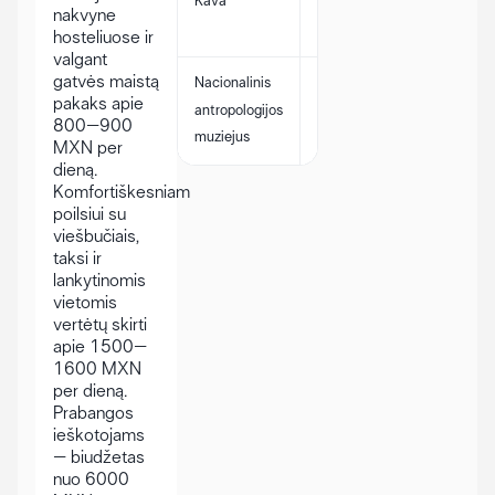
Kava
gali
nakvyne
MXN
skirtis
hosteliuose ir
valgant
gatvės maistą
Nacionalinis
Kainos
750
pakaks apie
antropologijos
gali
MXN
800–900
muziejus
skirtis
MXN per
dieną.
Komfortiškesniam
poilsiui su
viešbučiais,
taksi ir
lankytinomis
vietomis
vertėtų skirti
apie 1500–
1600 MXN
per dieną.
Prabangos
ieškotojams
– biudžetas
nuo 6000