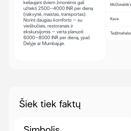
keliaujant dviem žmonėms gali
McDonalds's
užtekti 2500–4000 INR per dieną
(nakvynė, maistas, transportas).
Kava
Norint daugiau komforto – su
viešbučiais, restoranais ir
ekskursijomis – verta planuoti
Tadžmahala
6000–8000 INR per dieną, ypač
Delyje ar Mumbajuje.
Šiek tiek faktų
Simbolis