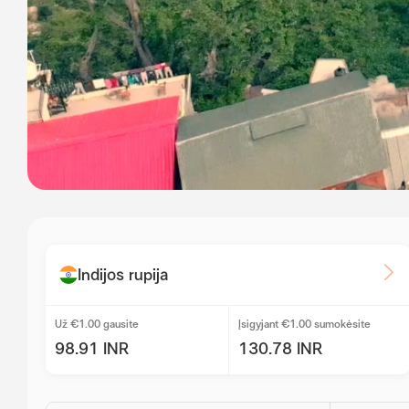
Indijos rupija
Už €1.00 gausite
Įsigyjant €1.00 sumokėsite
98.91 INR
130.78 INR