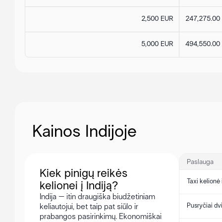
2,500 EUR
247,275.00
5,000 EUR
494,550.00
Kainos Indijoje
Paslauga
Kiek pinigų reikės
Taxi kelionė 
kelionei į Indiją?
Indija – itin draugiška biudžetiniam
Pusryčiai d
keliautojui, bet taip pat siūlo ir
prabangos pasirinkimų. Ekonomiškai