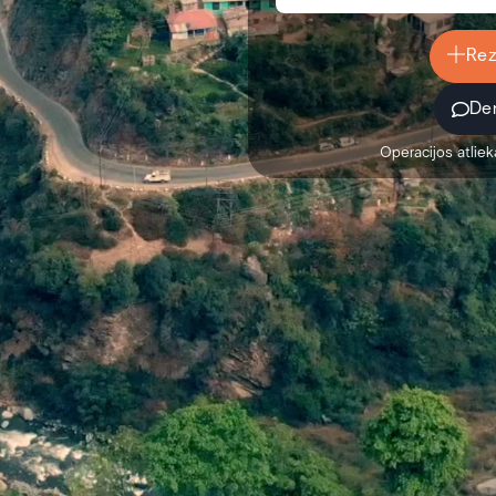
Rez
Der
Operacijos atliek