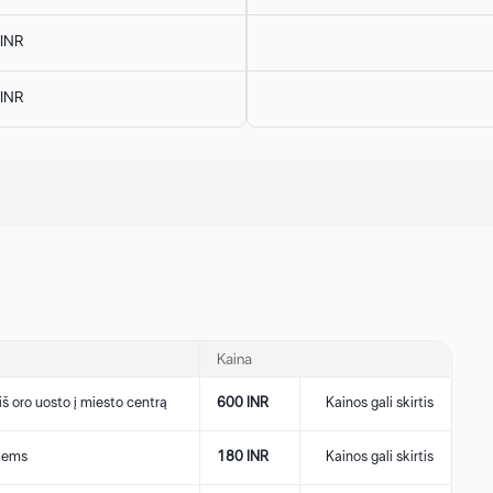
 INR
 INR
Kaina
iš oro uosto į miesto centrą
600 INR
Kainos gali skirtis
viems
180 INR
Kainos gali skirtis