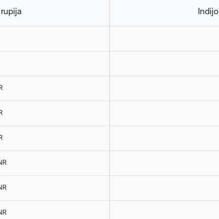
 rupija
Indijo
R
R
R
NR
NR
NR