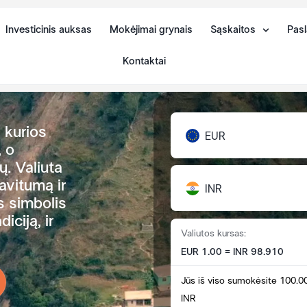
Investicinis auksas
Mokėjimai grynais
Sąskaitos
Pasl
Kontaktai
, kurios
EUR
, o
. Valiuta
avitumą ir
INR
s simbolis
iciją, ir
Valiutos kursas:
EUR 1.00 = INR 98.910
Jūs iš viso sumokėsite 100.0
INR