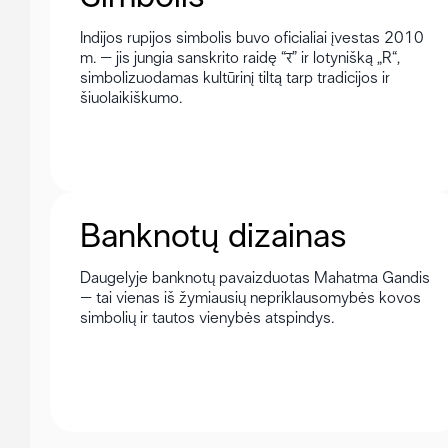
Indijos rupijos simbolis buvo oficialiai įvestas 2010
m. – jis jungia sanskrito raidę “र” ir lotynišką „R“,
simbolizuodamas kultūrinį tiltą tarp tradicijos ir
šiuolaikiškumo.
Banknotų dizainas
Daugelyje banknotų pavaizduotas Mahatma Gandis
– tai vienas iš žymiausių nepriklausomybės kovos
simbolių ir tautos vienybės atspindys.