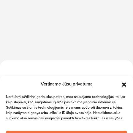
Facebook
Instagram
LinkedIn
Tapkite mūsų
Vertiname Jūsų privatumą
Logo
Icon
progamėlės
Valiutų kursai
Valiutų skaičiuoklė
naudotoju
Icon
Norėdami užtikrinti geriausias patirtis, mes naudojame technologijas, tokias
SEPA mokėjimai
kaip slapukai, kad saugotume ir/arba pasiektume įrenginio informaciją.
grynais
Atsisiųskite
Sutikimas su šiomis technologijomis leis mums apdoroti duomenis, tokius
Kontaktai
kaip naršymo elgesys arba unikalūs ID šioje svetainėje. Nesutikimas arba
mobiliąją progamėlę
Privatiems
sutikimo atšaukimas gali neigiamai paveikti tam tikras funkcijas ir savybes.
klientams
Verslo klientams