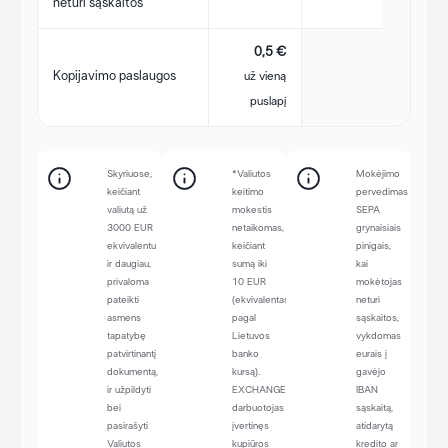
neturi sąskaitos
0,5 €
Kopijavimo paslaugos
už vieną
puslapį
Skyriuose,
*Valiutos
Mokėjimo
keičiant
keitimo
pervedimas
valiutą už
mokestis
SEPA
3000 EUR
netaikomas,
grynaisiais
ekvivalentu
keičiant
pinigais,
ir daugiau,
sumą iki
kai
privaloma
10 EUR
mokėtojas
pateikti
(ekvivalentas
neturi
asmens
pagal
sąskaitos,
tapatybę
Lietuvos
vykdomas
patvirtinantį
banko
eurais į
dokumentą,
kursą).
gavėjo
ir užpildyti
ЕХСНАNGЕLТ
IBAN
bei
darbuotojas
sąskaitą,
pasirašyti
įvertinęs
atidarytą
Valiutos
kupiūros
kredito ar