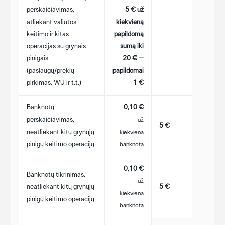
perskaičiavimas,
5 € už
atliekant valiutos
kiekvieną
keitimo ir kitas
papildomą
operacijas su grynais
sumą iki
pinigais
20 € –
(paslaugų/prekių
papildomai
pirkimas, WU ir t.t.)
1 €
Banknotų
0,10 €
perskaičiavimas,
už
5 €
neatliekant kitų grynųjų
kiekvieną
pinigų keitimo operacijų
banknotą
0,10 €
Banknotų tikrinimas,
už
5 €
neatliekant kitų grynųjų
kiekvieną
pinigų keitimo operacijų
banknotą