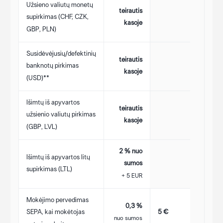
Užsieno valiutų monetų
teirautis
supirkimas (CHF, CZK,
kasoje
GBP, PLN)
Susidėvėjusių/defektinių
teirautis
banknotų pirkimas
kasoje
(USD)**
Išimtų iš apyvartos
teirautis
užsienio valiutų pirkimas
kasoje
(GBP, LVL)
2 % nuo
Išimtų iš apyvartos litų
sumos
supirkimas (LTL)
+ 5 EUR
Mokėjimo pervedimas
0,3 %
5 €
SEPA, kai mokėtojas
nuo sumos