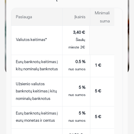
Minimali
Paslauga
Įkainis
suma
3,40 €
Valiutos keitimas*
Šiaulių
mieste 2€
Eurų banknotų keitimas į
0.5 %
1 €
kitų nominalų banknotus
nuo sumos
Užsienio valiutos
5 %
5 €
banknotų keitimas į kitų
nuo sumos
nominalų banknotus
Eurų banknotų keitimas į
5 %
5 €
eurų monetas ir centus
nuo sumos