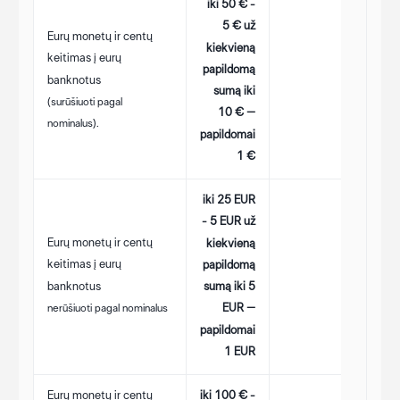
iki 50 € -
5 € už
Eurų monetų ir centų
kiekvieną
keitimas į eurų
papildomą
banknotus
sumą iki
(surūšiuoti pagal
10 € –
nominalus).
papildomai
1 €
iki 25 EUR
- 5 EUR už
Eurų monetų ir centų
kiekvieną
keitimas į eurų
papildomą
banknotus
sumą iki 5
nerūšiuoti pagal nominalus
EUR –
papildomai
1 EUR
Eurų monetų ir centų
iki 100 € -