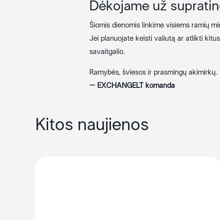
Dėkojame už suprati
Šiomis dienomis linkime visiems ramių minč
Jei planuojate keisti valiutą ar atlikti ki
savaitgalio.
Ramybės, šviesos ir prasmingų akimirkų.
– EXCHANGELT komanda
Kitos naujienos