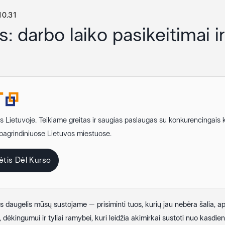
10.31
is: darbo laiko pasikeitimai i
is Lietuvoje. Teikiame greitas ir saugias paslaugas su konkurencingais 
 pagrindiniuose Lietuvos miestuose.
ėtis Dėl Kurso
 daugelis mūsų sustojame – prisiminti tuos, kurių jau nebėra šalia, ap
 dėkingumui ir tyliai ramybei, kuri leidžia akimirkai sustoti nuo kasdie