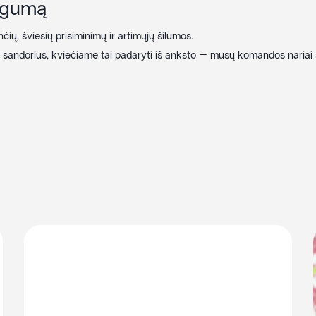
ngumą
ių, šviesių prisiminimų ir artimųjų šilumos.
tus sandorius, kviečiame tai padaryti iš anksto – mūsų komandos nariai s