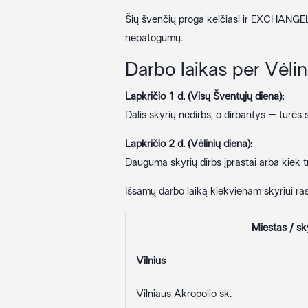
Šių švenčių proga keičiasi ir EXCHANGELT
nepatogumų.
Darbo laikas per Vėli
Lapkričio 1 d. (Visų Šventųjų diena):
Dalis skyrių nedirbs, o dirbantys – turės 
Lapkričio 2 d. (Vėlinių diena):
Dauguma skyrių dirbs įprastai arba kiek t
Išsamų darbo laiką kiekvienam skyriui ras
Miestas / sk
Vilnius
Vilniaus Akropolio sk.