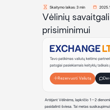
Skaitymo laikas: 3 min
2025.
Vėlinių savaitgal
prisiminimui
Tavo patikimas valiutų keitimo partner
patogiai pasiekiamais keityklų taškais
Rezervuoti Valiutą
Der
Artėjant Vėlinėms, lapkričio 1–2 dienomis
pasidalinti šviesa. Tai metas susikaupimui,