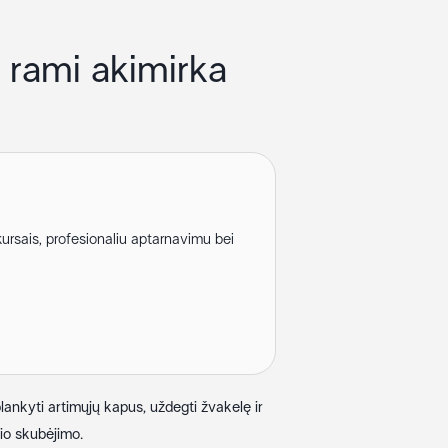
r rami akimirka
kursais, profesionaliu aptarnavimu bei
lankyti artimųjų kapus, uždegti žvakelę ir
nio skubėjimo.