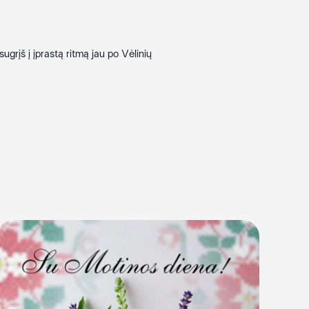
ugrįš į įprastą ritmą jau po Vėlinių