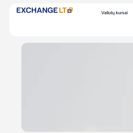
Skip
to
Valiutų kursai
content