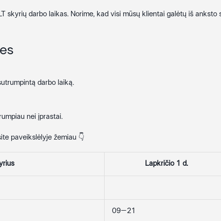
 skyrių darbo laikas. Norime, kad visi mūsų klientai galėtų iš anksto
nes
sutrumpintą darbo laiką.
rumpiau nei įprastai.
ite paveikslėlyje žemiau 👇
yrius
Lapkričio 1 d.
09–21