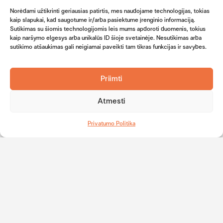
Valiutų skaičiuoklė
naudotoju
Icon
Norėdami užtikrinti geriausias patirtis, mes naudojame technologijas, tokias
SEPA mokėjimai
kaip slapukai, kad saugotume ir/arba pasiektume įrenginio informaciją.
grynais
Atsisiųskite
Sutikimas su šiomis technologijomis leis mums apdoroti duomenis, tokius
Kontaktai
kaip naršymo elgesys arba unikalūs ID šioje svetainėje. Nesutikimas arba
mobiliąją progamėlę
Privatiems
sutikimo atšaukimas gali neigiamai paveikti tam tikras funkcijas ir savybes.
klientams
Verslo klientams
Priimti
Dažniausiai
užduodami
klausimai
Atmesti
Western Union
pinigų perlaidos
Privatumo Politika
Paslaugų įkainiai
Apie mus
Dovanų idėjos
Naujienos
© 2026
Klientų skundų nagrinėjimo ir ginčų sprendimo politika
Privatumo politika