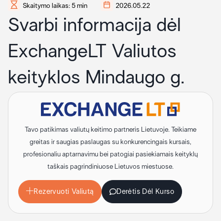
Skaitymo laikas: 5 min
2026.05.22
Svarbi informacija dėl
ExchangeLT Valiutos
keityklos Mindaugo g.
Tavo patikimas valiutų keitimo partneris Lietuvoje. Teikiame
greitas ir saugias paslaugas su konkurencingais kursais,
profesionaliu aptarnavimu bei patogiai pasiekiamais keityklų
taškais pagrindiniuose Lietuvos miestuose.
Rezervuoti Valiutą
Derėtis Dėl Kurso